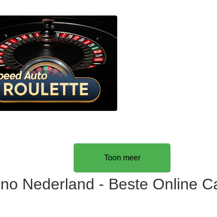
Toon meer
no Nederland - Beste Online C