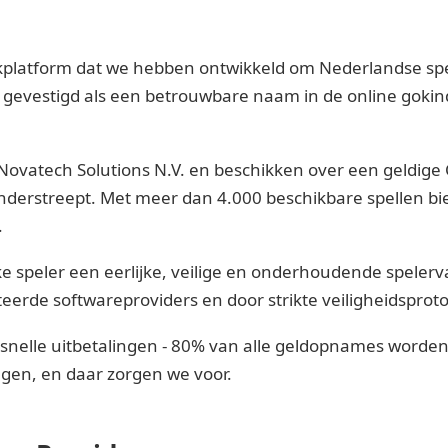
platform dat we hebben ontwikkeld om Nederlandse spel
gevestigd als een betrouwbare naam in de online gokindus
vatech Solutions N.V. en beschikken over een geldige C
derstreept. Met meer dan 4.000 beschikbare spellen bi
.
ke speler een eerlijke, veilige en onderhoudende speler
erde softwareproviders en door strikte veiligheidsproto
 snelle uitbetalingen - 80% van alle geldopnames worden
ngen, en daar zorgen we voor.