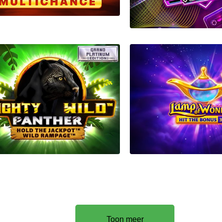
Toon meer