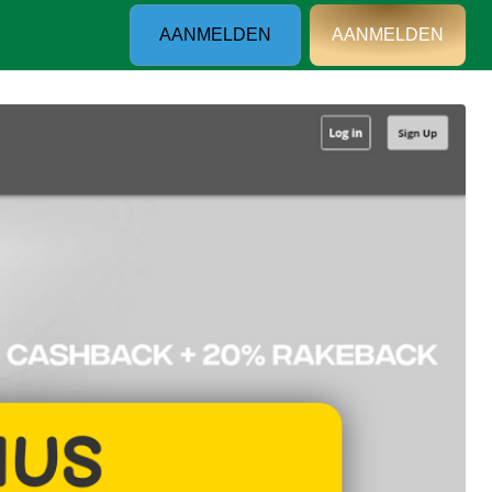
AANMELDEN
AANMELDEN